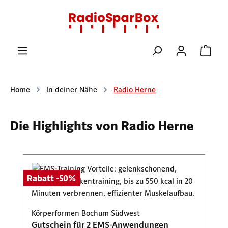
Zum Hauptinhalt springen
Ware
Home
In deiner Nähe
Radio Herne
Die Highlights von Radio Herne
Produktgalerie überspringen
Rabatt -50%
Körperformen Bochum Südwest
Gutschein für 2 EMS-Anwendungen