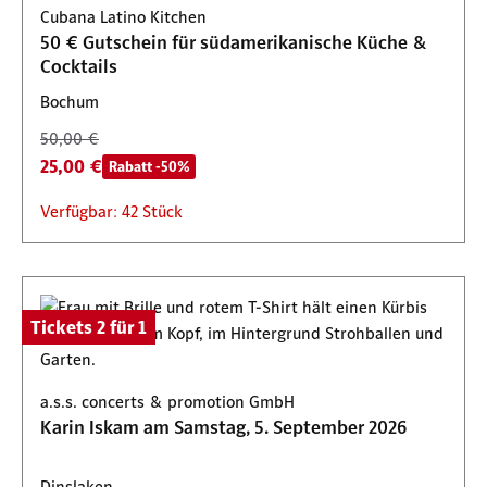
Cubana Latino Kitchen
Verfügbar: 1 Stück
Verfügbar: 1 Stück
Verfügbar: 100 Stück
Verfügbar: 220 Stück
50 € Gutschein für südamerikanische Küche &
Cocktails
Bochum
50,00 €
25,00 €
Rabatt -50%
Verfügbar: 42 Stück
Tickets 2 für 1
a.s.s. concerts & promotion GmbH
Karin Iskam am Samstag, 5. September 2026
Dinslaken