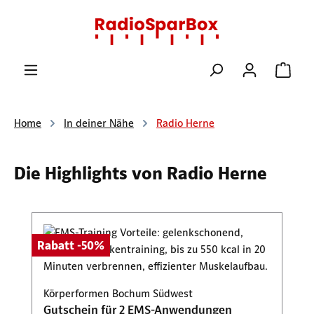
Zum Hauptinhalt springen
Ware
Home
In deiner Nähe
Radio Herne
Die Highlights von Radio Herne
Produktgalerie überspringen
Rabatt -50%
Körperformen Bochum Südwest
Gutschein für 2 EMS-Anwendungen