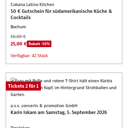
Cubana Latino Kitchen
Verfügbar: 1 Stück
Verfügbar: 1 Stück
Verfügbar: 100 Stück
50 € Gutschein für südamerikanische Küche &
Cocktails
Bochum
50,00 €
25,00 €
Rabatt -50%
Verfügbar: 42 Stück
Tickets 2 für 1
a.s.s. concerts & promotion GmbH
Karin Iskam am Samstag, 5. September 2026
Dinslaken