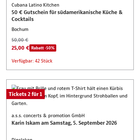
Verfügbar: 73 Stück
Cubana Latino Kitchen
Verfügbar: 1 Stück
Verfügbar: 1 Stück
Verfügbar: 100 Stück
Verfügbar: 224 Stück
50 € Gutschein für südamerikanische Küche &
Cocktails
Bochum
50,00 €
25,00 €
Rabatt -50%
Verfügbar: 42 Stück
Tickets 2 für 1
a.s.s. concerts & promotion GmbH
Karin Iskam am Samstag, 5. September 2026
Dinslaken