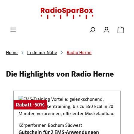
Zum Hauptinhalt springen
Ware
Home
In deiner Nähe
Radio Herne
Die Highlights von Radio Herne
Produktgalerie überspringen
Rabatt -50%
Körperformen Bochum Südwest
Gutschein für 2 EMS-Anwendungen